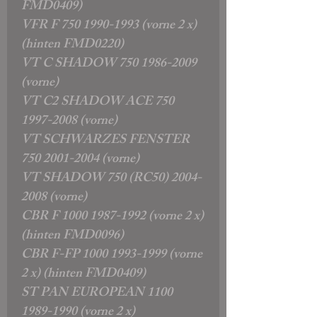
FMD0409)
VFR F 750 1990-1993 (vorne 2 x)
(hinten FMD0220)
VT C SHADOW 750 1986-2009
(vorne)
VT C2 SHADOW ACE 750
1997-2008 (vorne)
VT SCHWARZES FENSTER
750 2001-2004 (vorne)
VT SHADOW 750 (RC50) 2004-
2008 (vorne)
CBR F 1000 1987-1992 (vorne 2 x)
(hinten FMD0096)
CBR F-FP 1000 1993-1999 (vorne
2 x) (hinten FMD0409)
ST PAN EUROPEAN 1100
1989-1990 (vorne 2 x)