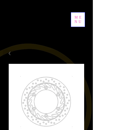
ME
NU