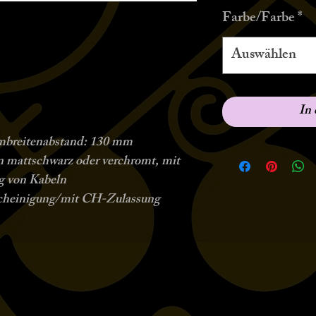
Farbe/Farbe
*
Auswählen
In
mbreitenabstand: 130 mm
in mattschwarz oder verchromt, mit
g von Kabeln
scheinigung/mit CH-Zulassung