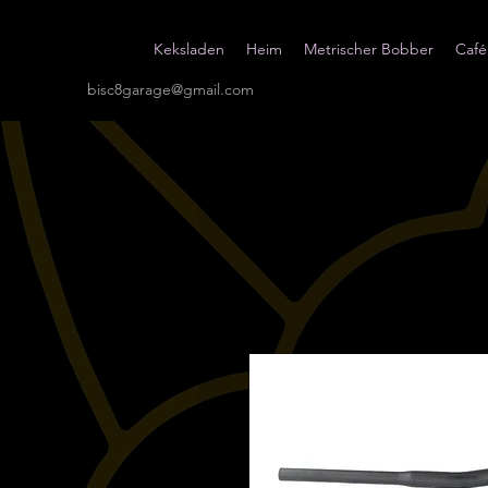
Keksladen
Heim
Metrischer Bobber
Café
bisc8garage@gmail.com