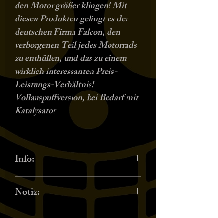
den Motor größer klingen! Mit
diesen Produkten gelingt es der
deutschen Firma Falcon, den
verborgenen Teil jedes Motorrads
zu enthüllen, und das zu einem
wirklich interessanten Preis-
Leistungs-Verhältnis!
Vollauspuffversion, bei Bedarf mit
Katalysator
Info:
Herausnehmbare DB-Killer / Die
Notiz:
Entfernung des DB-Killers führt
zum Erlöschen der Zulassung für
Die Beschreibung bezieht sich auf