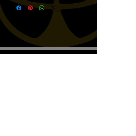
den öffentlichen Straßenverkehr.
den KOMPLETT-Auspuff, wenn
Wählen Sie je nach Fahrzeug die
nur der Schalldämpfer vorhanden
katalysierte oder nicht katalysierte
ist (Kawasaki VN 650, Yamaha
Version.
XV950 & XV950R).
Biscottos Garage Old-School-
Motorräder
Wir empfangen nur nach Vereinbarung
+41782330643