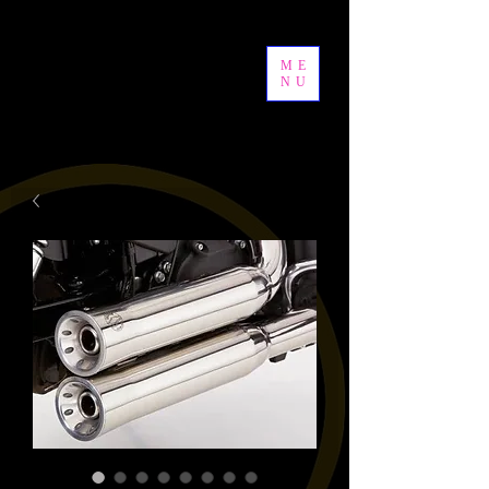
ME
NU