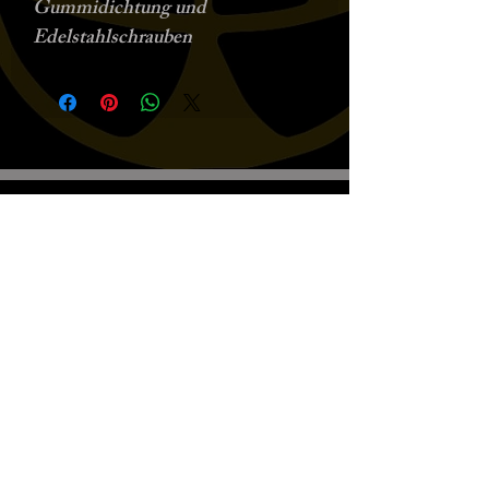
Gummidichtung und
Edelstahlschrauben
Biscottos Garage Old-School-
Motorräder
Wir empfangen nur nach Vereinbarung
+41782330643