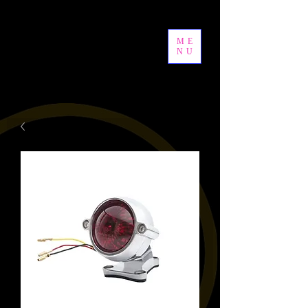
ME
NU