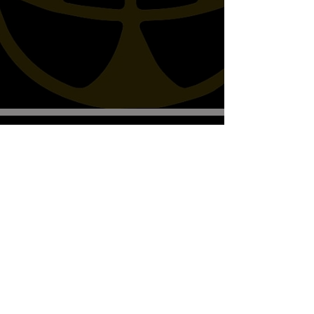
Biscottos Garage Old-School-
Motorräder
Wir empfangen nur nach Vereinbarung
+41782330643