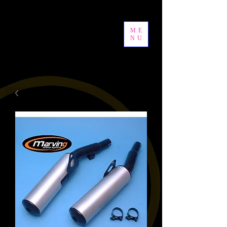
ME
NU