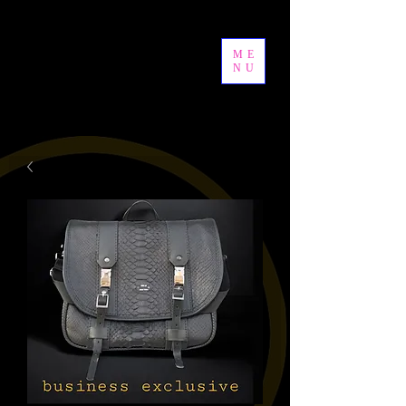
ME
NU