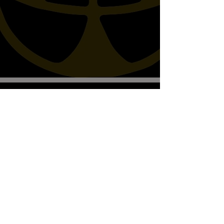
Biscottos Garage Old-School-
Motorräder
Wir empfangen nur nach Vereinbarung
+41782330643