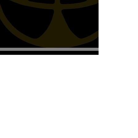
Biscottos Garage Old-School-
Motorräder
Wir empfangen nur nach Vereinbarung
+41782330643