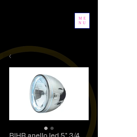
ME
NU
BIHR anello led 5" 3/4