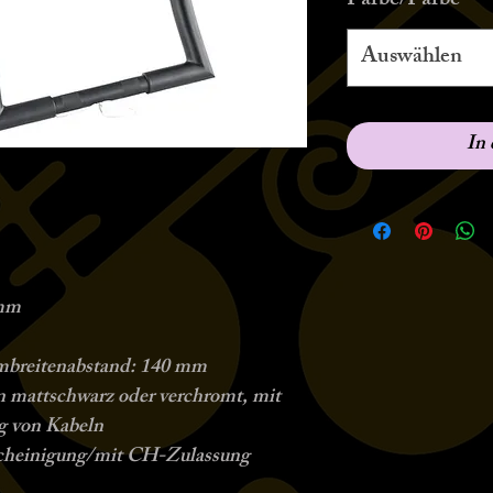
Farbe/Farbe
*
Auswählen
In
 mm
mbreitenabstand: 140 mm
in mattschwarz oder verchromt, mit
g von Kabeln
scheinigung/mit CH-Zulassung