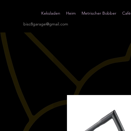
Keksladen
Heim
Metrischer Bobber
Café
bisc8garage@gmail.com