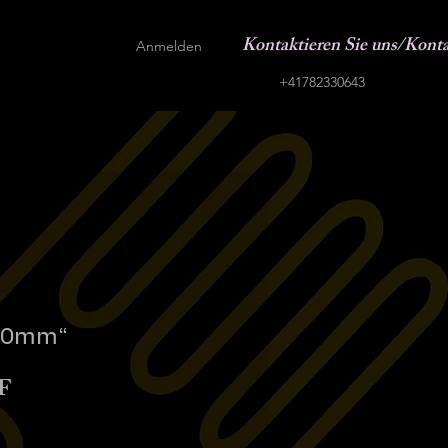
Kontaktieren Sie uns/Kont
Anmelden
+41782330643
360mm“
Sale-
F
Preis