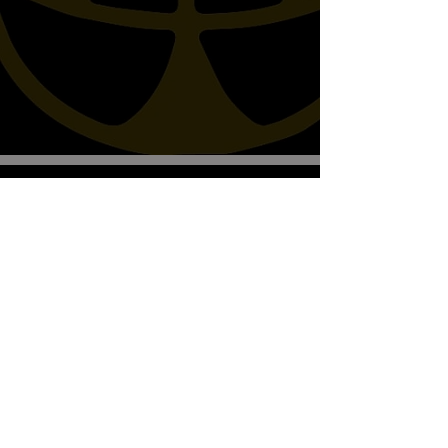
Biscottos Garage Old-School-
Motorräder
Wir empfangen nur nach Vereinbarung
+41782330643