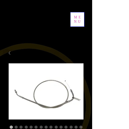
ME
NU