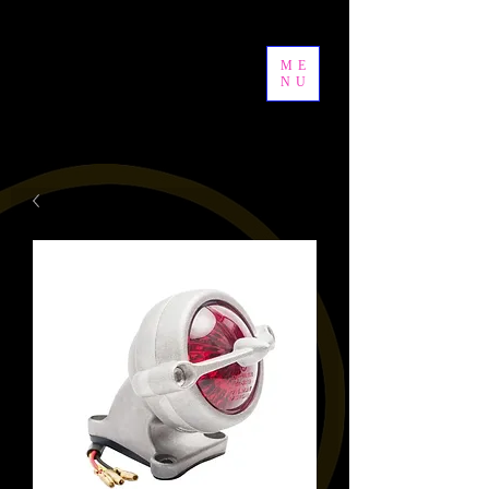
ME
NU