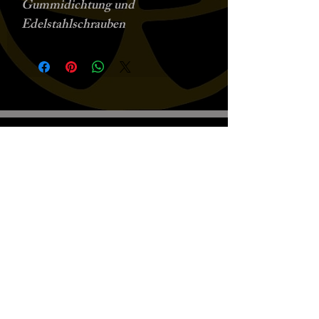
Gummidichtung und
Edelstahlschrauben
Biscottos Garage Old-School-
Motorräder
Wir empfangen nur nach Vereinbarung
+41782330643