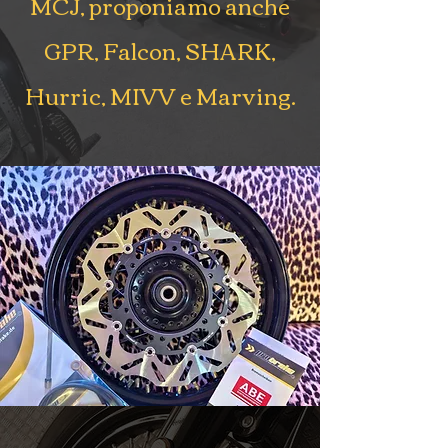
MCJ, proponiamo anche
GPR, Falcon, SHARK,
Hurric, MIVV e Marving.