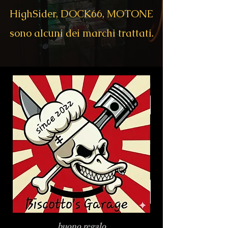
HighSider, DOCK66, MOTONE
sono alcuni dei marchi trattati.
buono regalo
Gutachten MCJ Au