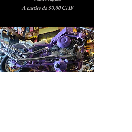
Prezzo scontato
A partire da
50,00 CHF
Contatti
Nome/Name