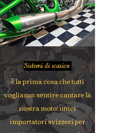
Sistemi di scarico
è la prima cosa che tutti
vogliamo: sentire cantare la
nostra moto! unici
importatori svizzeri per