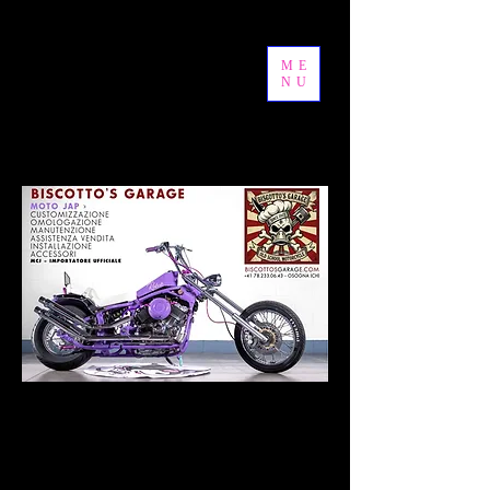
ME
NU